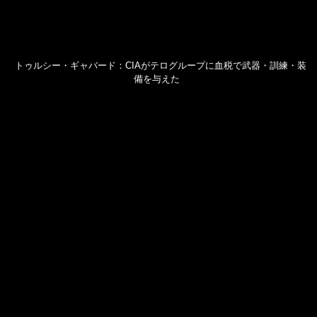
トゥルシー・ギャバード：CIAがテログループに血税で武器・訓練・装
備を与えた